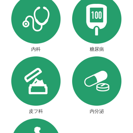
内科
糖尿病
皮フ科
内分泌