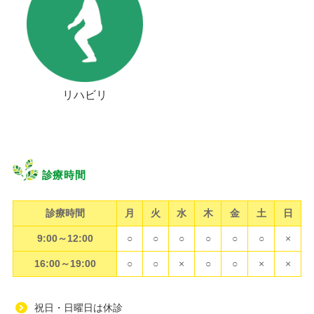
リハビリ
診療時間
診療時間
月
火
水
木
金
土
日
9:00～12:00
○
○
○
○
○
○
×
16:00～19:00
○
○
×
○
○
×
×
祝日・日曜日は休診