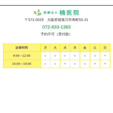
〒572-0029 大阪府寝屋川市寿町55-31
072-833-1383
予約不可（受付順）
診療時間
月
火
水
木
金
土
日
9:00～12:00
○
○
○
○
○
○
×
16:00～19:00
○
○
×
○
○
×
×