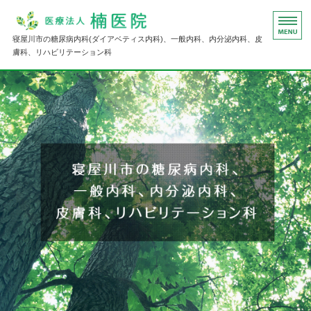
医療法人楠医院｜大阪府寝屋川市
寝屋川市の糖尿病内科(ダイアベティス内科)、一般内科、内分泌内科、皮
膚科、リハビリテーション科
ホーム
診療内容
院長挨拶
介護サービス
医院概要