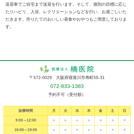
送迎車でご自宅まで送迎を行います。そして、個別の目標に応じ
たリハビリ、入浴、レクリエーションなどを行い、お過ごしいた
だきます。作りたてのおいしい昼食やおやつもご用意しておりま
す。
〒572-0029 大阪府寝屋川市寿町55-31
072-833-1383
予約不可（受付順）
診療時間
月
火
水
木
金
土
日
9:00～12:00
○
○
○
○
○
○
×
16:00～19:00
○
○
×
○
○
×
×