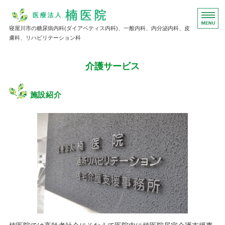
医療法人楠医院｜大阪府寝屋川市
寝屋川市の糖尿病内科(ダイアベティス内科)、一般内科、内分泌内科、皮
膚科、リハビリテーション科
ホーム
介護サービス
診療内容
施設紹介
院長挨拶
介護サービス
医院概要