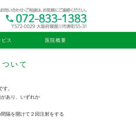
府寝屋川市寿町｜糖尿病内科、一般
ービス
医院概要
について
です。
類があり、いずれか
の間隔を開けて２回注射をする
。