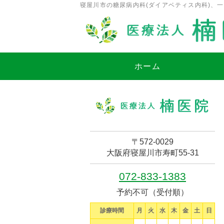
寝屋川市の糖尿病内科(ダイアベティス内科)、
ホーム
〒572-0029
大阪府寝屋川市寿町55-31
072-833-1383
予約不可（受付順）
診療時間
月
火
水
木
金
土
日