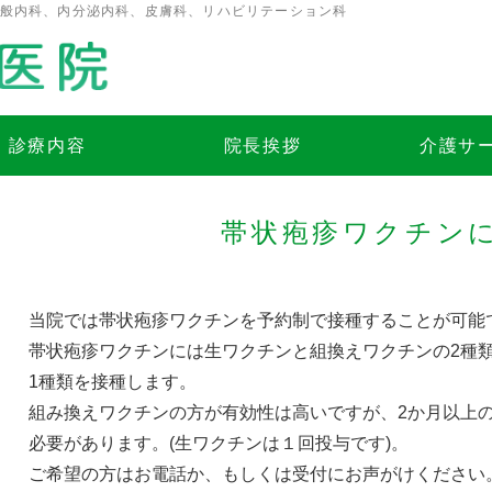
一般内科、内分泌内科、皮膚科、リハビリテーション科
医療法人楠医院｜大阪
診療内容
院長挨拶
介護サ
帯状疱疹ワクチン
当院では帯状疱疹ワクチンを予約制で接種することが可能
帯状疱疹ワクチンには生ワクチンと組換えワクチンの2種
1種類を接種します。
組み換えワクチンの方が有効性は高いですが、2か月以上
必要があります。(生ワクチンは１回投与です)。
ご希望の方はお電話か、もしくは受付にお声がけください